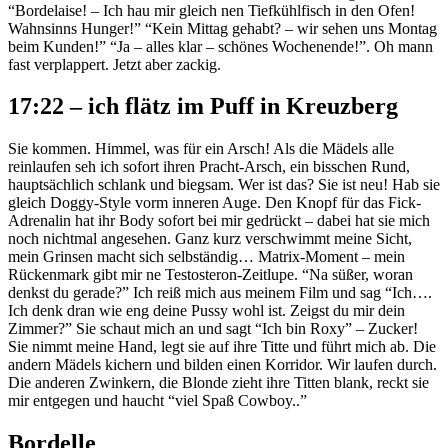
“Bordelaise! – Ich hau mir gleich nen Tiefkühlfisch in den Ofen!
Wahnsinns Hunger!” “Kein Mittag gehabt? – wir sehen uns Montag
beim Kunden!” “Ja – alles klar – schönes Wochenende!”. Oh mann
fast verplappert. Jetzt aber zackig.
17:22 – ich flätz im Puff in Kreuzberg
Sie kommen. Himmel, was für ein Arsch! Als die Mädels alle
reinlaufen seh ich sofort ihren Pracht-Arsch, ein bisschen Rund,
hauptsächlich schlank und biegsam. Wer ist das? Sie ist neu! Hab sie
gleich Doggy-Style vorm inneren Auge. Den Knopf für das Fick-
Adrenalin hat ihr Body sofort bei mir gedrückt – dabei hat sie mich
noch nichtmal angesehen. Ganz kurz verschwimmt meine Sicht,
mein Grinsen macht sich selbständig… Matrix-Moment – mein
Rückenmark gibt mir ne Testosteron-Zeitlupe. “Na süßer, woran
denkst du gerade?” Ich reiß mich aus meinem Film und sag “Ich….
Ich denk dran wie eng deine Pussy wohl ist. Zeigst du mir dein
Zimmer?” Sie schaut mich an und sagt “Ich bin Roxy” – Zucker!
Sie nimmt meine Hand, legt sie auf ihre Titte und führt mich ab. Die
andern Mädels kichern und bilden einen Korridor. Wir laufen durch.
Die anderen Zwinkern, die Blonde zieht ihre Titten blank, reckt sie
mir entgegen und haucht “viel Spaß Cowboy..”
Bordelle